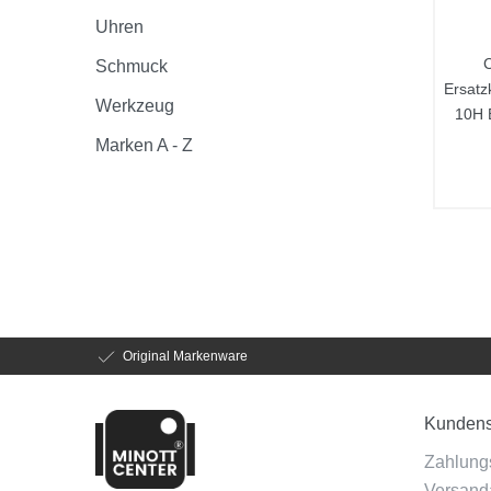
Uhren
C
Schmuck
Ersatz
Werkzeug
10H
Marken A - Z
Original Markenware
Kundens
Zahlung
Versanda