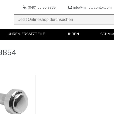
(040) 88 30 7735
info@minott-center.com
UHREN-ERSATZTEILE
UHREN
SCHMU
59854