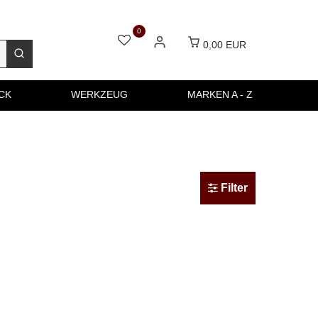
0
0,00 EUR
CK
WERKZEUG
MARKEN A - Z
Filter