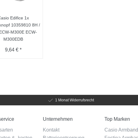
asio Edifice 1x
knopf 10359810 8H /
 ECW-M300E ECW-
M300EDB
9,64 € *
1 Monat Widerrufsrecht
ervice
Unternehmen
Top Marken
sarten
Kontakt
Casio Armban
rten & -kosten
Batterieentsorgung
Festina Armba