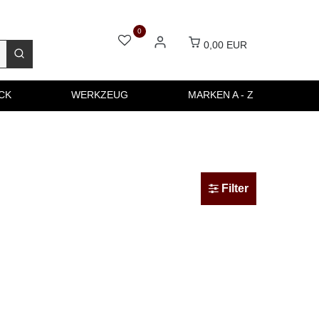
0
0,00 EUR
CK
WERKZEUG
MARKEN A - Z
Filter