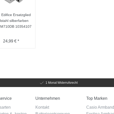
 Edifice Ersatzglied
stahl silberfarben
M710DB 10354107
24,99 € *
1 Monat Widerrufsrecht
ervice
Unternehmen
Top Marken
sarten
Kontakt
Casio Armban
rten & -kosten
Batterieentsorgung
Festina Armba