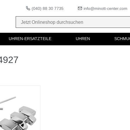
(040) 88 30 7735
info@minott-center.com
UHREN-ERSATZTEILE
UHREN
SCHMU
54927