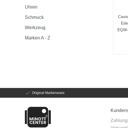
Uhren
Casio
Schmuck
Edel
Werkzeug
EQW-
Marken A - Z
Original Markenware
Kundens
Zahlung
Versanda