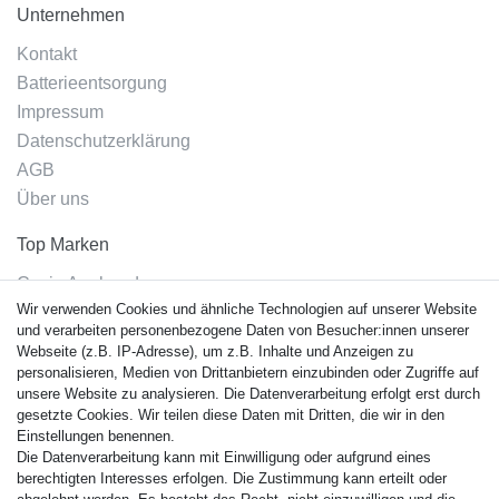
Unternehmen
Kontakt
Batterieentsorgung
Impressum
Datenschutzerklärung
AGB
Über uns
Top Marken
Casio Armband
Wir verwenden Cookies und ähnliche Technologien auf unserer Website
Festina Armband
und verarbeiten personenbezogene Daten von Besucher:innen unserer
Citizen Armband
Webseite (z.B. IP-Adresse), um z.B. Inhalte und Anzeigen zu
M. Lacroix Armband
personalisieren, Medien von Drittanbietern einzubinden oder Zugriffe auf
unsere Website zu analysieren. Die Datenverarbeitung erfolgt erst durch
J. Lemans Armband
gesetzte Cookies. Wir teilen diese Daten mit Dritten, die wir in den
Uhrenarmbänder - Alle
Einstellungen benennen.
Die Datenverarbeitung kann mit Einwilligung oder aufgrund eines
Sicherheit
berechtigten Interesses erfolgen. Die Zustimmung kann erteilt oder