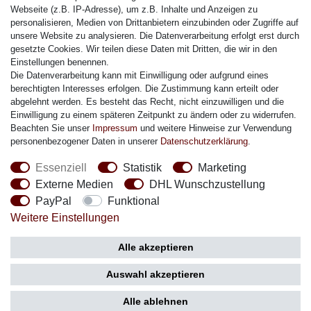
Citizen Armband
Webseite (z.B. IP-Adresse), um z.B. Inhalte und Anzeigen zu
M. Lacroix Armband
personalisieren, Medien von Drittanbietern einzubinden oder Zugriffe auf
unsere Website zu analysieren. Die Datenverarbeitung erfolgt erst durch
J. Lemans Armband
gesetzte Cookies. Wir teilen diese Daten mit Dritten, die wir in den
Uhrenarmbänder - Alle
Einstellungen benennen.
Die Datenverarbeitung kann mit Einwilligung oder aufgrund eines
Sicherheit
berechtigten Interesses erfolgen. Die Zustimmung kann erteilt oder
abgelehnt werden. Es besteht das Recht, nicht einzuwilligen und die
Einwilligung zu einem späteren Zeitpunkt zu ändern oder zu widerrufen.
Beachten Sie unser
Impressum
und weitere Hinweise zur Verwendung
personenbezogener Daten in unserer
Daten­schutz­erklärung
.
Social Media
Essenziell
Statistik
Marketing
Externe Medien
DHL Wunschzustellung
PayPal
Funktional
Weitere Einstellungen
Zahlung
Versand
Alle akzeptieren
Auswahl akzeptieren
Alle ablehnen