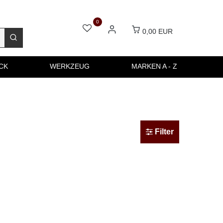
0
0,00 EUR
CK
WERKZEUG
MARKEN A - Z
Filter