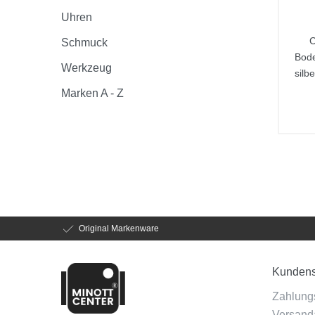
Uhren
C
Schmuck
Bode
Werkzeug
silb
Marken A - Z
Original Markenware
Kundens
Zahlung
Versanda