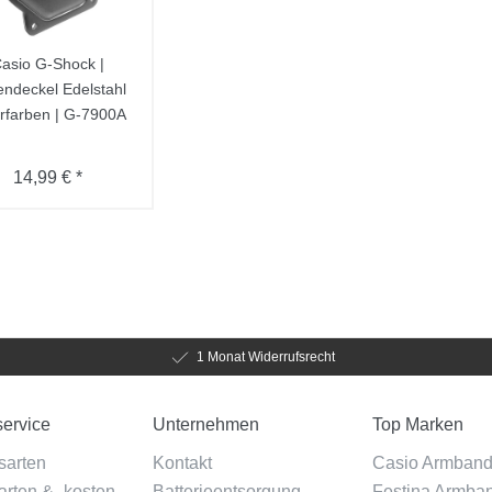
asio G-Shock |
ndeckel Edelstahl
erfarben | G-7900A
14,99 € *
1 Monat Widerrufsrecht
ervice
Unternehmen
Top Marken
sarten
Kontakt
Casio Armban
rten & -kosten
Batterieentsorgung
Festina Armba