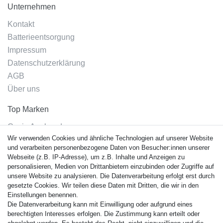
Unternehmen
Kontakt
Batterieentsorgung
Impressum
Datenschutzerklärung
AGB
Über uns
Top Marken
Casio Armband
Wir verwenden Cookies und ähnliche Technologien auf unserer Website
Festina Armband
und verarbeiten personenbezogene Daten von Besucher:innen unserer
Citizen Armband
Webseite (z.B. IP-Adresse), um z.B. Inhalte und Anzeigen zu
M. Lacroix Armband
personalisieren, Medien von Drittanbietern einzubinden oder Zugriffe auf
unsere Website zu analysieren. Die Datenverarbeitung erfolgt erst durch
J. Lemans Armband
gesetzte Cookies. Wir teilen diese Daten mit Dritten, die wir in den
Uhrenarmbänder - Alle
Einstellungen benennen.
Die Datenverarbeitung kann mit Einwilligung oder aufgrund eines
Sicherheit
berechtigten Interesses erfolgen. Die Zustimmung kann erteilt oder