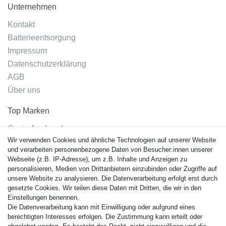
Unternehmen
Kontakt
Batterieentsorgung
Impressum
Datenschutzerklärung
AGB
Über uns
Top Marken
Casio Armband
Wir verwenden Cookies und ähnliche Technologien auf unserer Website
Festina Armband
und verarbeiten personenbezogene Daten von Besucher:innen unserer
Citizen Armband
Webseite (z.B. IP-Adresse), um z.B. Inhalte und Anzeigen zu
M. Lacroix Armband
personalisieren, Medien von Drittanbietern einzubinden oder Zugriffe auf
unsere Website zu analysieren. Die Datenverarbeitung erfolgt erst durch
J. Lemans Armband
gesetzte Cookies. Wir teilen diese Daten mit Dritten, die wir in den
Uhrenarmbänder - Alle
Einstellungen benennen.
Die Datenverarbeitung kann mit Einwilligung oder aufgrund eines
Sicherheit
berechtigten Interesses erfolgen. Die Zustimmung kann erteilt oder