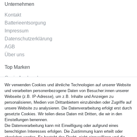
Unternehmen
Kontakt
Batterieentsorgung
Impressum
Datenschutzerklärung
AGB
Über uns
Top Marken
Casio Armband
Wir verwenden Cookies und ähnliche Technologien auf unserer Website
Festina Armband
und verarbeiten personenbezogene Daten von Besucher:innen unserer
Citizen Armband
Webseite (z.B. IP-Adresse), um z.B. Inhalte und Anzeigen zu
M. Lacroix Armband
personalisieren, Medien von Drittanbietern einzubinden oder Zugriffe auf
unsere Website zu analysieren. Die Datenverarbeitung erfolgt erst durch
J. Lemans Armband
gesetzte Cookies. Wir teilen diese Daten mit Dritten, die wir in den
Uhrenarmbänder - Alle
Einstellungen benennen.
Die Datenverarbeitung kann mit Einwilligung oder aufgrund eines
Sicherheit
berechtigten Interesses erfolgen. Die Zustimmung kann erteilt oder