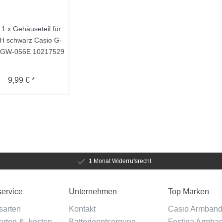
 1 x Gehäuseteil für
9H schwarz Casio G-
 GW-056E 10217529
9,99 € *
1 Monat Widerrufsrecht
ervice
Unternehmen
Top Marken
sarten
Kontakt
Casio Armban
rten & -kosten
Batterieentsorgung
Festina Armba