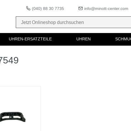
(040) 88 30 7735
info@minott-center.com
UHREN-ERSATZTEILE
UHREN
SCHMU
17549