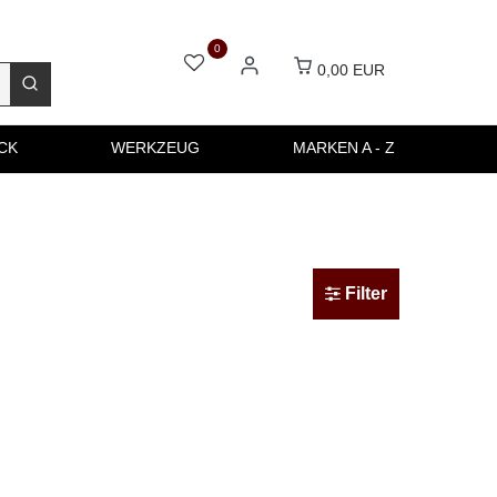
0
0,00 EUR
CK
WERKZEUG
MARKEN A - Z
Filter