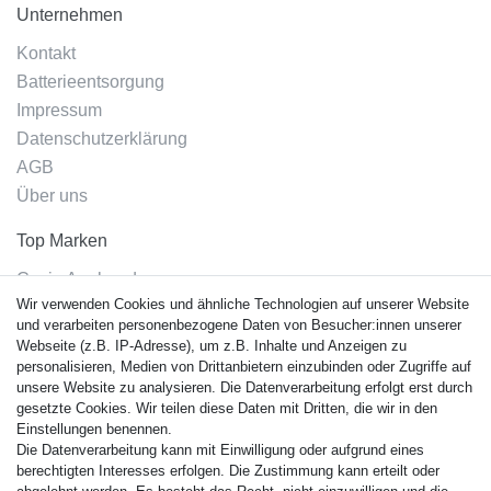
Unternehmen
Kontakt
Batterieentsorgung
Impressum
Datenschutzerklärung
AGB
Über uns
Top Marken
Casio Armband
Wir verwenden Cookies und ähnliche Technologien auf unserer Website
Festina Armband
und verarbeiten personenbezogene Daten von Besucher:innen unserer
Citizen Armband
Webseite (z.B. IP-Adresse), um z.B. Inhalte und Anzeigen zu
M. Lacroix Armband
personalisieren, Medien von Drittanbietern einzubinden oder Zugriffe auf
unsere Website zu analysieren. Die Datenverarbeitung erfolgt erst durch
J. Lemans Armband
gesetzte Cookies. Wir teilen diese Daten mit Dritten, die wir in den
Uhrenarmbänder - Alle
Einstellungen benennen.
Die Datenverarbeitung kann mit Einwilligung oder aufgrund eines
Sicherheit
berechtigten Interesses erfolgen. Die Zustimmung kann erteilt oder