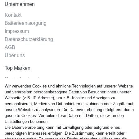
Unternehmen
Kontakt
Batterieentsorgung
Impressum
Datenschutzerklärung
AGB
Über uns
Top Marken
Casio Armband
Wir verwenden Cookies und ähnliche Technologien auf unserer Website
Festina Armband
und verarbeiten personenbezogene Daten von Besucher:innen unserer
Citizen Armband
Webseite (z.B. IP-Adresse), um z.B. Inhalte und Anzeigen zu
M. Lacroix Armband
personalisieren, Medien von Drittanbietern einzubinden oder Zugriffe auf
unsere Website zu analysieren. Die Datenverarbeitung erfolgt erst durch
J. Lemans Armband
gesetzte Cookies. Wir teilen diese Daten mit Dritten, die wir in den
Uhrenarmbänder - Alle
Einstellungen benennen.
Die Datenverarbeitung kann mit Einwilligung oder aufgrund eines
Sicherheit
berechtigten Interesses erfolgen. Die Zustimmung kann erteilt oder