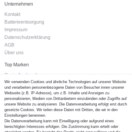
Unternehmen
Kontakt
Batterieentsorgung
Impressum
Datenschutzerklärung
AGB
Über uns
Top Marken
Casio Armband
Wir verwenden Cookies und ähnliche Technologien auf unserer Website
Festina Armband
und verarbeiten personenbezogene Daten von Besucher:innen unserer
Citizen Armband
Webseite (z.B. IP-Adresse), um z.B. Inhalte und Anzeigen zu
M. Lacroix Armband
personalisieren, Medien von Drittanbietern einzubinden oder Zugriffe auf
unsere Website zu analysieren. Die Datenverarbeitung erfolgt erst durch
J. Lemans Armband
gesetzte Cookies. Wir teilen diese Daten mit Dritten, die wir in den
Uhrenarmbänder - Alle
Einstellungen benennen.
Die Datenverarbeitung kann mit Einwilligung oder aufgrund eines
Sicherheit
berechtigten Interesses erfolgen. Die Zustimmung kann erteilt oder