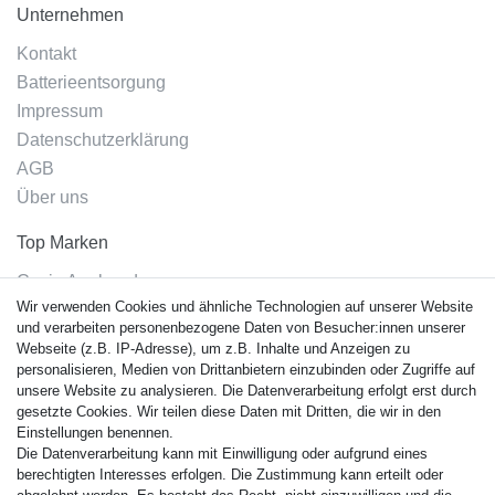
Unternehmen
Kontakt
Batterieentsorgung
Impressum
Datenschutzerklärung
AGB
Über uns
Top Marken
Casio Armband
Wir verwenden Cookies und ähnliche Technologien auf unserer Website
Festina Armband
und verarbeiten personenbezogene Daten von Besucher:innen unserer
Citizen Armband
Webseite (z.B. IP-Adresse), um z.B. Inhalte und Anzeigen zu
M. Lacroix Armband
personalisieren, Medien von Drittanbietern einzubinden oder Zugriffe auf
unsere Website zu analysieren. Die Datenverarbeitung erfolgt erst durch
J. Lemans Armband
gesetzte Cookies. Wir teilen diese Daten mit Dritten, die wir in den
Uhrenarmbänder - Alle
Einstellungen benennen.
Die Datenverarbeitung kann mit Einwilligung oder aufgrund eines
Sicherheit
berechtigten Interesses erfolgen. Die Zustimmung kann erteilt oder