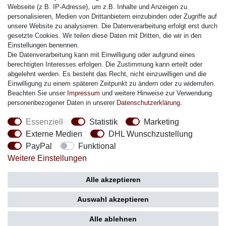
Citizen Armband
Webseite (z.B. IP-Adresse), um z.B. Inhalte und Anzeigen zu
M. Lacroix Armband
personalisieren, Medien von Drittanbietern einzubinden oder Zugriffe auf
unsere Website zu analysieren. Die Datenverarbeitung erfolgt erst durch
J. Lemans Armband
gesetzte Cookies. Wir teilen diese Daten mit Dritten, die wir in den
Uhrenarmbänder - Alle
Einstellungen benennen.
Die Datenverarbeitung kann mit Einwilligung oder aufgrund eines
Sicherheit
berechtigten Interesses erfolgen. Die Zustimmung kann erteilt oder
abgelehnt werden. Es besteht das Recht, nicht einzuwilligen und die
Einwilligung zu einem späteren Zeitpunkt zu ändern oder zu widerrufen.
Beachten Sie unser
Impressum
und weitere Hinweise zur Verwendung
personenbezogener Daten in unserer
Daten­schutz­erklärung
.
Social Media
Essenziell
Statistik
Marketing
Externe Medien
DHL Wunschzustellung
PayPal
Funktional
Weitere Einstellungen
Zahlung
Versand
Alle akzeptieren
Auswahl akzeptieren
Alle ablehnen