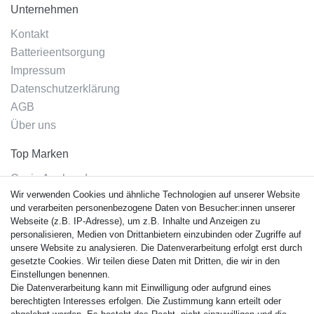
Unternehmen
Kontakt
Batterieentsorgung
Impressum
Datenschutzerklärung
AGB
Über uns
Top Marken
Casio Armband
Wir verwenden Cookies und ähnliche Technologien auf unserer Website
Festina Armband
und verarbeiten personenbezogene Daten von Besucher:innen unserer
Citizen Armband
Webseite (z.B. IP-Adresse), um z.B. Inhalte und Anzeigen zu
M. Lacroix Armband
personalisieren, Medien von Drittanbietern einzubinden oder Zugriffe auf
unsere Website zu analysieren. Die Datenverarbeitung erfolgt erst durch
J. Lemans Armband
gesetzte Cookies. Wir teilen diese Daten mit Dritten, die wir in den
Uhrenarmbänder - Alle
Einstellungen benennen.
Die Datenverarbeitung kann mit Einwilligung oder aufgrund eines
Sicherheit
berechtigten Interesses erfolgen. Die Zustimmung kann erteilt oder