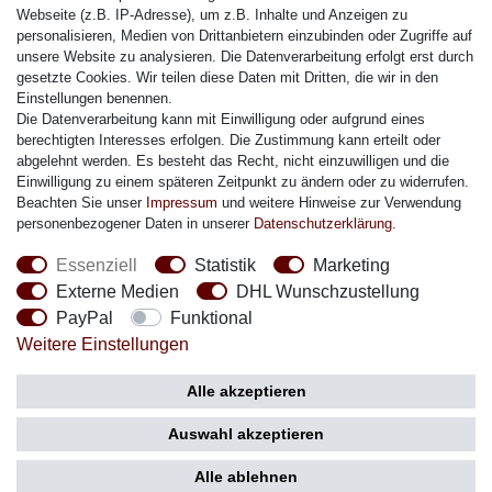
Citizen Armband
Webseite (z.B. IP-Adresse), um z.B. Inhalte und Anzeigen zu
M. Lacroix Armband
personalisieren, Medien von Drittanbietern einzubinden oder Zugriffe auf
unsere Website zu analysieren. Die Datenverarbeitung erfolgt erst durch
J. Lemans Armband
gesetzte Cookies. Wir teilen diese Daten mit Dritten, die wir in den
Uhrenarmbänder - Alle
Einstellungen benennen.
Die Datenverarbeitung kann mit Einwilligung oder aufgrund eines
Sicherheit
berechtigten Interesses erfolgen. Die Zustimmung kann erteilt oder
abgelehnt werden. Es besteht das Recht, nicht einzuwilligen und die
Einwilligung zu einem späteren Zeitpunkt zu ändern oder zu widerrufen.
Beachten Sie unser
Impressum
und weitere Hinweise zur Verwendung
personenbezogener Daten in unserer
Daten­schutz­erklärung
.
Social Media
Essenziell
Statistik
Marketing
Externe Medien
DHL Wunschzustellung
PayPal
Funktional
Weitere Einstellungen
Zahlung
Versand
Alle akzeptieren
Auswahl akzeptieren
Alle ablehnen