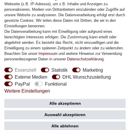
Citizen Armband
Webseite (z.B. IP-Adresse), um z.B. Inhalte und Anzeigen zu
M. Lacroix Armband
personalisieren, Medien von Drittanbietern einzubinden oder Zugriffe auf
unsere Website zu analysieren. Die Datenverarbeitung erfolgt erst durch
J. Lemans Armband
gesetzte Cookies. Wir teilen diese Daten mit Dritten, die wir in den
Uhrenarmbänder - Alle
Einstellungen benennen.
Die Datenverarbeitung kann mit Einwilligung oder aufgrund eines
Sicherheit
berechtigten Interesses erfolgen. Die Zustimmung kann erteilt oder
abgelehnt werden. Es besteht das Recht, nicht einzuwilligen und die
Einwilligung zu einem späteren Zeitpunkt zu ändern oder zu widerrufen.
Beachten Sie unser
Impressum
und weitere Hinweise zur Verwendung
personenbezogener Daten in unserer
Daten­schutz­erklärung
.
Social Media
Essenziell
Statistik
Marketing
Externe Medien
DHL Wunschzustellung
PayPal
Funktional
Weitere Einstellungen
Zahlung
Versand
Alle akzeptieren
Auswahl akzeptieren
Alle ablehnen