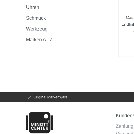
Uhren
Casi
Schmuck
Endli
Werkzeug
Marken A - Z
Original Markenware
Kundens
Zahlung
Versanda