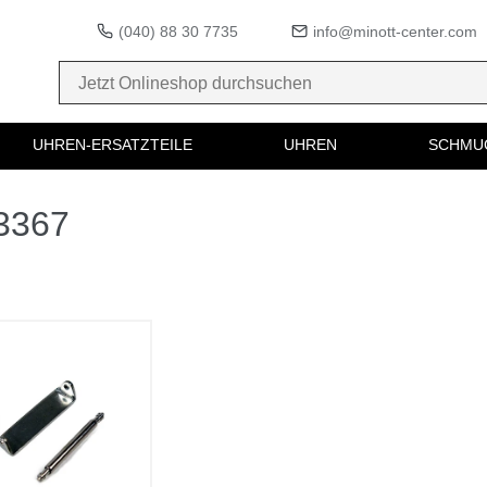
(040) 88 30 7735
info@minott-center.com
UHREN-ERSATZTEILE
UHREN
SCHMU
73367