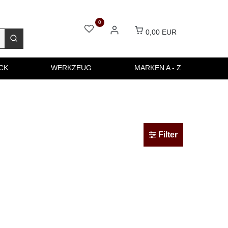
0
0,00 EUR
CK
WERKZEUG
MARKEN A - Z
Filter