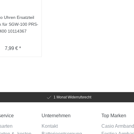
o Uhren Ersatzteil
nk für SGW-100 PRS-
400 10114367
7,99 € *
1 Monat Widerrufsrecht
ervice
Unternehmen
Top Marken
sarten
Kontakt
Casio Armban
rten & -kosten
Batterieentsorgung
Festina Armba