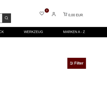
0
0,00 EUR
CK
WERKZEUG
MARKEN A - Z
Filter