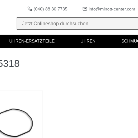
(040) 88 30 7735
info@minott-center.com
UHREN-ERSATZTEILE
UHREN
SCHMU
65318