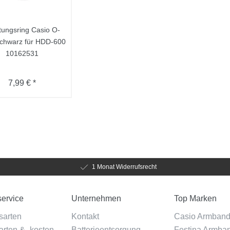
tungsring Casio O-
schwarz für HDD-600
10162531
7,99 € *
1 Monat Widerrufsrecht
ervice
Unternehmen
Top Marken
sarten
Kontakt
Casio Armban
rten & -kosten
Batterieentsorgung
Festina Armba