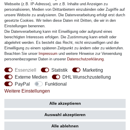
Citizen Armband
Webseite (z.B. IP-Adresse), um z.B. Inhalte und Anzeigen zu
M. Lacroix Armband
personalisieren, Medien von Drittanbietern einzubinden oder Zugriffe auf
unsere Website zu analysieren. Die Datenverarbeitung erfolgt erst durch
J. Lemans Armband
gesetzte Cookies. Wir teilen diese Daten mit Dritten, die wir in den
Uhrenarmbänder - Alle
Einstellungen benennen.
Die Datenverarbeitung kann mit Einwilligung oder aufgrund eines
Sicherheit
berechtigten Interesses erfolgen. Die Zustimmung kann erteilt oder
abgelehnt werden. Es besteht das Recht, nicht einzuwilligen und die
Einwilligung zu einem späteren Zeitpunkt zu ändern oder zu widerrufen.
Beachten Sie unser
Impressum
und weitere Hinweise zur Verwendung
personenbezogener Daten in unserer
Daten­schutz­erklärung
.
Social Media
Essenziell
Statistik
Marketing
Externe Medien
DHL Wunschzustellung
PayPal
Funktional
Weitere Einstellungen
Zahlung
Versand
Alle akzeptieren
Auswahl akzeptieren
Alle ablehnen