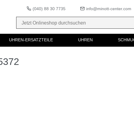
(040) 88 30 7735
info@minott-center.com
UHREN-ERSATZTEILE
UHREN
SCHMU
55372