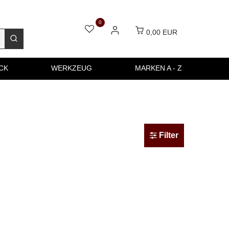
0
0,00 EUR
CK
WERKZEUG
MARKEN A - Z
Filter