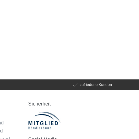
zufriedene Kunden
Sicherheit
d
nd
nd
mband