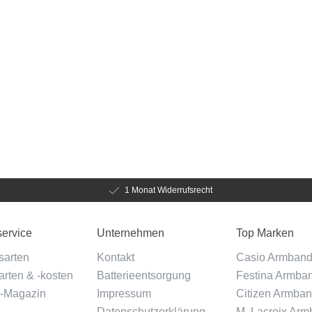
1 Monat Widerrufsrecht
ervice
Unternehmen
Top Marken
sarten
Kontakt
Casio Armban
rten & -kosten
Batterieentsorgung
Festina Armba
-Magazin
Impressum
Citizen Armba
Datenschutzerklärung
M. Lacroix Ar