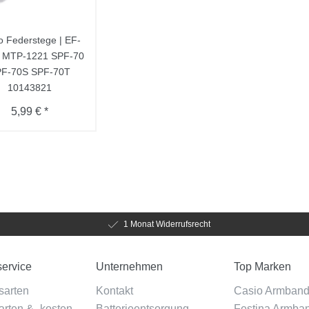
o Federstege | EF-
 MTP-1221 SPF-70
F-70S SPF-70T
10143821
5,99 € *
1 Monat Widerrufsrecht
ervice
Unternehmen
Top Marken
sarten
Kontakt
Casio Armban
rten & -kosten
Batterieentsorgung
Festina Armba