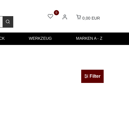
0
0,00 EUR
CK
WERKZEUG
MARKEN A - Z
Filter