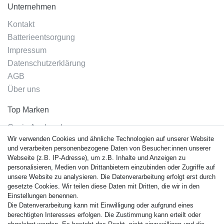
Unternehmen
Kontakt
Batterieentsorgung
Impressum
Datenschutzerklärung
AGB
Über uns
Top Marken
Casio Armband
Wir verwenden Cookies und ähnliche Technologien auf unserer Website
Festina Armband
und verarbeiten personenbezogene Daten von Besucher:innen unserer
Citizen Armband
Webseite (z.B. IP-Adresse), um z.B. Inhalte und Anzeigen zu
M. Lacroix Armband
personalisieren, Medien von Drittanbietern einzubinden oder Zugriffe auf
unsere Website zu analysieren. Die Datenverarbeitung erfolgt erst durch
J. Lemans Armband
gesetzte Cookies. Wir teilen diese Daten mit Dritten, die wir in den
Uhrenarmbänder - Alle
Einstellungen benennen.
Die Datenverarbeitung kann mit Einwilligung oder aufgrund eines
Sicherheit
berechtigten Interesses erfolgen. Die Zustimmung kann erteilt oder