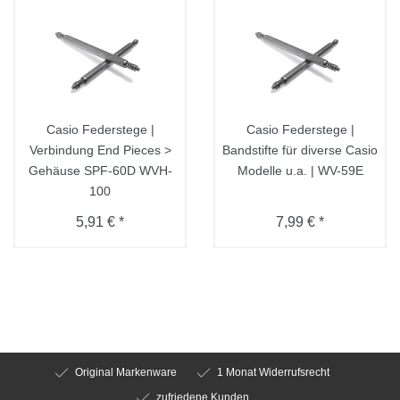
Casio Federstege |
Casio Federstege |
Verbindung End Pieces >
Bandstifte für diverse Casio
Gehäuse SPF-60D WVH-
Modelle u.a. | WV-59E
100
5,91 € *
7,99 € *
Original Markenware
1 Monat Widerrufsrecht
zufriedene Kunden