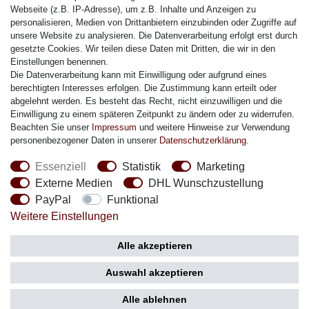
Citizen Armband
Webseite (z.B. IP-Adresse), um z.B. Inhalte und Anzeigen zu
M. Lacroix Armband
personalisieren, Medien von Drittanbietern einzubinden oder Zugriffe auf
unsere Website zu analysieren. Die Datenverarbeitung erfolgt erst durch
J. Lemans Armband
gesetzte Cookies. Wir teilen diese Daten mit Dritten, die wir in den
Uhrenarmbänder - Alle
Einstellungen benennen.
Die Datenverarbeitung kann mit Einwilligung oder aufgrund eines
Sicherheit
berechtigten Interesses erfolgen. Die Zustimmung kann erteilt oder
abgelehnt werden. Es besteht das Recht, nicht einzuwilligen und die
Einwilligung zu einem späteren Zeitpunkt zu ändern oder zu widerrufen.
Beachten Sie unser
Impressum
und weitere Hinweise zur Verwendung
personenbezogener Daten in unserer
Daten­schutz­erklärung
.
Social Media
Essenziell
Statistik
Marketing
Externe Medien
DHL Wunschzustellung
PayPal
Funktional
Weitere Einstellungen
Zahlung
Versand
Alle akzeptieren
Auswahl akzeptieren
Alle ablehnen