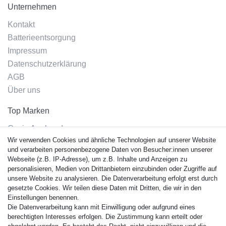
Unternehmen
Kontakt
Batterieentsorgung
Impressum
Datenschutzerklärung
AGB
Über uns
Top Marken
Casio Armband
Wir verwenden Cookies und ähnliche Technologien auf unserer Website
Festina Armband
und verarbeiten personenbezogene Daten von Besucher:innen unserer
Citizen Armband
Webseite (z.B. IP-Adresse), um z.B. Inhalte und Anzeigen zu
M. Lacroix Armband
personalisieren, Medien von Drittanbietern einzubinden oder Zugriffe auf
unsere Website zu analysieren. Die Datenverarbeitung erfolgt erst durch
J. Lemans Armband
gesetzte Cookies. Wir teilen diese Daten mit Dritten, die wir in den
Uhrenarmbänder - Alle
Einstellungen benennen.
Die Datenverarbeitung kann mit Einwilligung oder aufgrund eines
Sicherheit
berechtigten Interesses erfolgen. Die Zustimmung kann erteilt oder