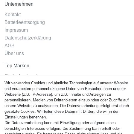
Unternehmen
Kontakt
Batterieentsorgung
Impressum
Datenschutzerklärung
AGB
Über uns
Top Marken
Casio Armband
Wir verwenden Cookies und ähnliche Technologien auf unserer Website
Festina Armband
und verarbeiten personenbezogene Daten von Besucher:innen unserer
Citizen Armband
Webseite (z.B. IP-Adresse), um z.B. Inhalte und Anzeigen zu
M. Lacroix Armband
personalisieren, Medien von Drittanbietern einzubinden oder Zugriffe auf
unsere Website zu analysieren. Die Datenverarbeitung erfolgt erst durch
J. Lemans Armband
gesetzte Cookies. Wir teilen diese Daten mit Dritten, die wir in den
Uhrenarmbänder - Alle
Einstellungen benennen.
Die Datenverarbeitung kann mit Einwilligung oder aufgrund eines
Sicherheit
berechtigten Interesses erfolgen. Die Zustimmung kann erteilt oder