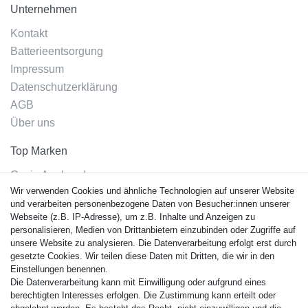
Unternehmen
Kontakt
Batterieentsorgung
Impressum
Datenschutzerklärung
AGB
Über uns
Top Marken
Casio Armband
Wir verwenden Cookies und ähnliche Technologien auf unserer Website
Festina Armband
und verarbeiten personenbezogene Daten von Besucher:innen unserer
Citizen Armband
Webseite (z.B. IP-Adresse), um z.B. Inhalte und Anzeigen zu
M. Lacroix Armband
personalisieren, Medien von Drittanbietern einzubinden oder Zugriffe auf
unsere Website zu analysieren. Die Datenverarbeitung erfolgt erst durch
J. Lemans Armband
gesetzte Cookies. Wir teilen diese Daten mit Dritten, die wir in den
Uhrenarmbänder - Alle
Einstellungen benennen.
Die Datenverarbeitung kann mit Einwilligung oder aufgrund eines
Sicherheit
berechtigten Interesses erfolgen. Die Zustimmung kann erteilt oder