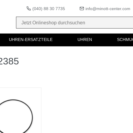
(040) 88 30 7735
info@minott-center.com
UHREN-ERSATZTEILE
UHREN
SCHMU
02385