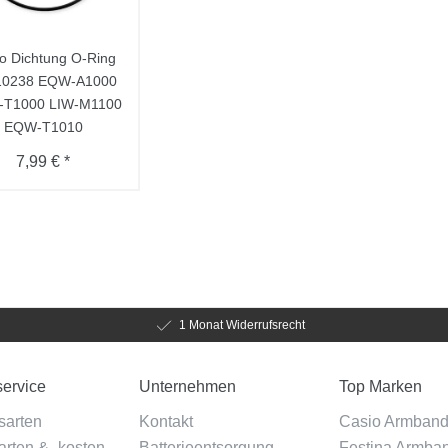
o Dichtung O-Ring
10238 EQW-A1000
T1000 LIW-M1100
EQW-T1010
7,99 € *
1 Monat Widerrufsrecht
ervice
Unternehmen
Top Marken
sarten
Kontakt
Casio Armban
rten & -kosten
Batterieentsorgung
Festina Armba