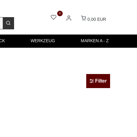
0
0,00 EUR
CK
WERKZEUG
MARKEN A - Z
Filter