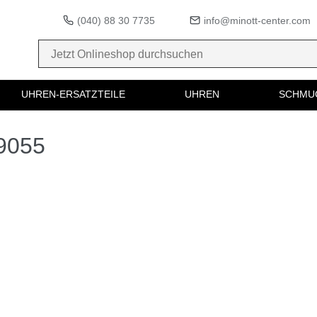
(040) 88 30 7735
info@minott-center.com
UHREN-ERSATZTEILE
UHREN
SCHMU
99055