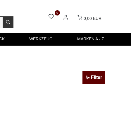
0
0,00 EUR
CK
WERKZEUG
MARKEN A - Z
Filter