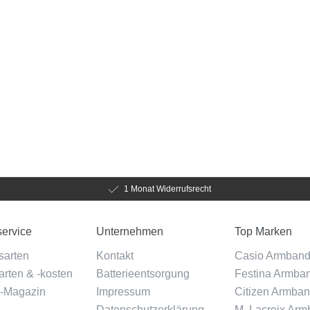
1 Monat Widerrufsrecht
ervice
Unternehmen
Top Marken
sarten
Kontakt
Casio Armban
rten & -kosten
Batterieentsorgung
Festina Armba
-Magazin
Impressum
Citizen Armba
Datenschutzerklärung
M. Lacroix Ar