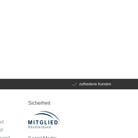
zufriedene Kunden
Sicherheit
d
nd
nd
mband