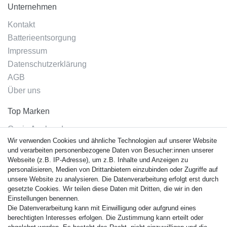
Unternehmen
Kontakt
Batterieentsorgung
Impressum
Datenschutzerklärung
AGB
Über uns
Top Marken
Casio Armband
Wir verwenden Cookies und ähnliche Technologien auf unserer Website
Festina Armband
und verarbeiten personenbezogene Daten von Besucher:innen unserer
Citizen Armband
Webseite (z.B. IP-Adresse), um z.B. Inhalte und Anzeigen zu
M. Lacroix Armband
personalisieren, Medien von Drittanbietern einzubinden oder Zugriffe auf
unsere Website zu analysieren. Die Datenverarbeitung erfolgt erst durch
J. Lemans Armband
gesetzte Cookies. Wir teilen diese Daten mit Dritten, die wir in den
Uhrenarmbänder - Alle
Einstellungen benennen.
Die Datenverarbeitung kann mit Einwilligung oder aufgrund eines
Sicherheit
berechtigten Interesses erfolgen. Die Zustimmung kann erteilt oder