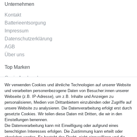
Unternehmen
Kontakt
Batterieentsorgung
Impressum
Datenschutzerklärung
AGB
Über uns
Top Marken
Casio Armband
Wir verwenden Cookies und ähnliche Technologien auf unserer Website
Festina Armband
und verarbeiten personenbezogene Daten von Besucher:innen unserer
Citizen Armband
Webseite (z.B. IP-Adresse), um z.B. Inhalte und Anzeigen zu
M. Lacroix Armband
personalisieren, Medien von Drittanbietern einzubinden oder Zugriffe auf
unsere Website zu analysieren. Die Datenverarbeitung erfolgt erst durch
J. Lemans Armband
gesetzte Cookies. Wir teilen diese Daten mit Dritten, die wir in den
Uhrenarmbänder - Alle
Einstellungen benennen.
Die Datenverarbeitung kann mit Einwilligung oder aufgrund eines
Sicherheit
berechtigten Interesses erfolgen. Die Zustimmung kann erteilt oder