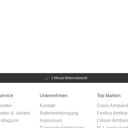
1 Monat Widerrufsrecht
ervice
Unternehmen
Top Marken
sarten
Kontakt
Casio Armban
rten & -kosten
Batterieentsorgung
Festina Armba
-Magazin
Impressum
Citizen Armba
Datenschutzerklärung
M. Lacroix Ar