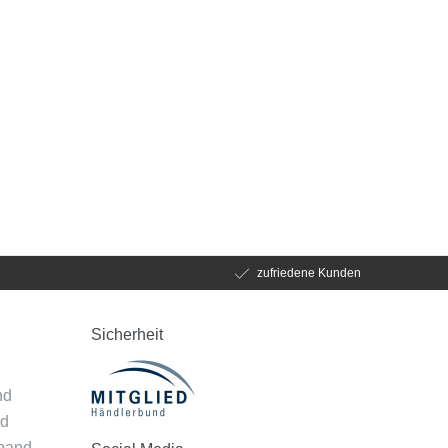
zufriedene Kunden
Sicherheit
d
nd
nd
mband