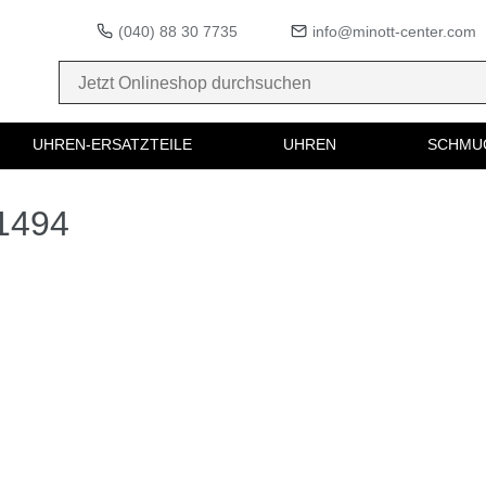
(040) 88 30 7735
info@minott-center.com
UHREN-ERSATZTEILE
UHREN
SCHMU
81494