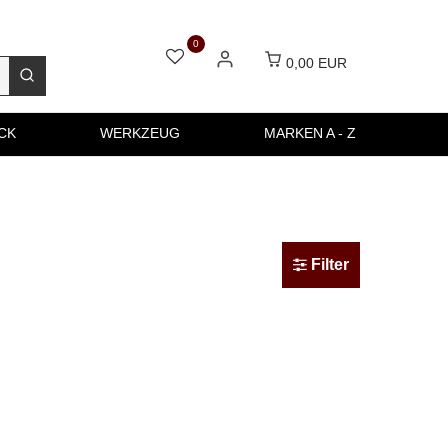
0
0,00 EUR
CK
WERKZEUG
MARKEN A - Z
Filter