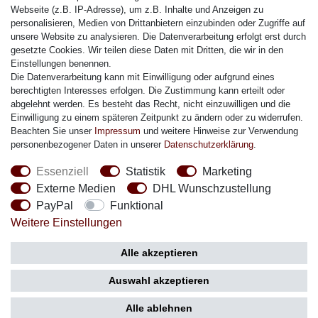
Citizen Armband
Webseite (z.B. IP-Adresse), um z.B. Inhalte und Anzeigen zu
M. Lacroix Armband
personalisieren, Medien von Drittanbietern einzubinden oder Zugriffe auf
unsere Website zu analysieren. Die Datenverarbeitung erfolgt erst durch
J. Lemans Armband
gesetzte Cookies. Wir teilen diese Daten mit Dritten, die wir in den
Uhrenarmbänder - Alle
Einstellungen benennen.
Die Datenverarbeitung kann mit Einwilligung oder aufgrund eines
Sicherheit
berechtigten Interesses erfolgen. Die Zustimmung kann erteilt oder
abgelehnt werden. Es besteht das Recht, nicht einzuwilligen und die
Einwilligung zu einem späteren Zeitpunkt zu ändern oder zu widerrufen.
Beachten Sie unser
Impressum
und weitere Hinweise zur Verwendung
personenbezogener Daten in unserer
Daten­schutz­erklärung
.
Social Media
Essenziell
Statistik
Marketing
Externe Medien
DHL Wunschzustellung
PayPal
Funktional
Weitere Einstellungen
Zahlung
Versand
Alle akzeptieren
Auswahl akzeptieren
Alle ablehnen