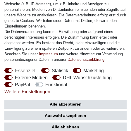
Citizen Armband
Webseite (z.B. IP-Adresse), um z.B. Inhalte und Anzeigen zu
M. Lacroix Armband
personalisieren, Medien von Drittanbietern einzubinden oder Zugriffe auf
unsere Website zu analysieren. Die Datenverarbeitung erfolgt erst durch
J. Lemans Armband
gesetzte Cookies. Wir teilen diese Daten mit Dritten, die wir in den
Uhrenarmbänder - Alle
Einstellungen benennen.
Die Datenverarbeitung kann mit Einwilligung oder aufgrund eines
Sicherheit
berechtigten Interesses erfolgen. Die Zustimmung kann erteilt oder
abgelehnt werden. Es besteht das Recht, nicht einzuwilligen und die
Einwilligung zu einem späteren Zeitpunkt zu ändern oder zu widerrufen.
Beachten Sie unser
Impressum
und weitere Hinweise zur Verwendung
personenbezogener Daten in unserer
Daten­schutz­erklärung
.
Social Media
Essenziell
Statistik
Marketing
Externe Medien
DHL Wunschzustellung
PayPal
Funktional
Weitere Einstellungen
Zahlung
Versand
Alle akzeptieren
Auswahl akzeptieren
Alle ablehnen