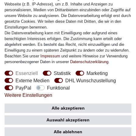
Citizen Armband
Webseite (z.B. IP-Adresse), um z.B. Inhalte und Anzeigen zu
M. Lacroix Armband
personalisieren, Medien von Drittanbietern einzubinden oder Zugriffe auf
unsere Website zu analysieren. Die Datenverarbeitung erfolgt erst durch
J. Lemans Armband
gesetzte Cookies. Wir teilen diese Daten mit Dritten, die wir in den
Uhrenarmbänder - Alle
Einstellungen benennen.
Die Datenverarbeitung kann mit Einwilligung oder aufgrund eines
Sicherheit
berechtigten Interesses erfolgen. Die Zustimmung kann erteilt oder
abgelehnt werden. Es besteht das Recht, nicht einzuwilligen und die
Einwilligung zu einem späteren Zeitpunkt zu ändern oder zu widerrufen.
Beachten Sie unser
Impressum
und weitere Hinweise zur Verwendung
personenbezogener Daten in unserer
Daten­schutz­erklärung
.
Social Media
Essenziell
Statistik
Marketing
Externe Medien
DHL Wunschzustellung
PayPal
Funktional
Weitere Einstellungen
Zahlung
Versand
Alle akzeptieren
Auswahl akzeptieren
Alle ablehnen