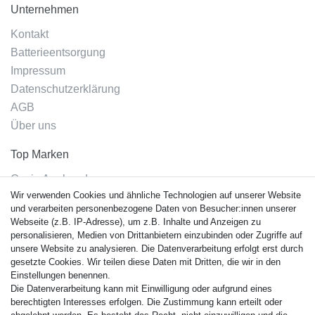
Unternehmen
Kontakt
Batterieentsorgung
Impressum
Datenschutzerklärung
AGB
Über uns
Top Marken
Casio Armband
Wir verwenden Cookies und ähnliche Technologien auf unserer Website
Festina Armband
und verarbeiten personenbezogene Daten von Besucher:innen unserer
Citizen Armband
Webseite (z.B. IP-Adresse), um z.B. Inhalte und Anzeigen zu
M. Lacroix Armband
personalisieren, Medien von Drittanbietern einzubinden oder Zugriffe auf
unsere Website zu analysieren. Die Datenverarbeitung erfolgt erst durch
J. Lemans Armband
gesetzte Cookies. Wir teilen diese Daten mit Dritten, die wir in den
Uhrenarmbänder - Alle
Einstellungen benennen.
Die Datenverarbeitung kann mit Einwilligung oder aufgrund eines
Sicherheit
berechtigten Interesses erfolgen. Die Zustimmung kann erteilt oder