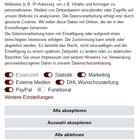
Citizen Armband
Webseite (z.B. IP-Adresse), um z.B. Inhalte und Anzeigen zu
M. Lacroix Armband
personalisieren, Medien von Drittanbietern einzubinden oder Zugriffe auf
unsere Website zu analysieren. Die Datenverarbeitung erfolgt erst durch
J. Lemans Armband
gesetzte Cookies. Wir teilen diese Daten mit Dritten, die wir in den
Uhrenarmbänder - Alle
Einstellungen benennen.
Die Datenverarbeitung kann mit Einwilligung oder aufgrund eines
Sicherheit
berechtigten Interesses erfolgen. Die Zustimmung kann erteilt oder
abgelehnt werden. Es besteht das Recht, nicht einzuwilligen und die
Einwilligung zu einem späteren Zeitpunkt zu ändern oder zu widerrufen.
Beachten Sie unser
Impressum
und weitere Hinweise zur Verwendung
personenbezogener Daten in unserer
Daten­schutz­erklärung
.
Social Media
Essenziell
Statistik
Marketing
Externe Medien
DHL Wunschzustellung
PayPal
Funktional
Weitere Einstellungen
Zahlung
Versand
Alle akzeptieren
Auswahl akzeptieren
Alle ablehnen