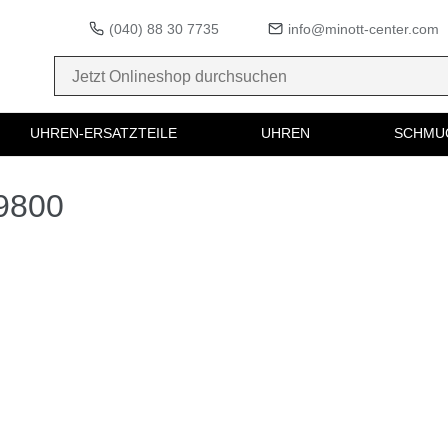
(040) 88 30 7735
info@minott-center.com
UHREN-ERSATZTEILE
UHREN
SCHMU
19800