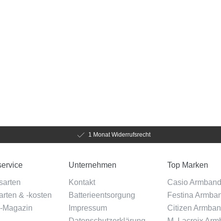
1 Monat Widerrufsrecht
ervice
Unternehmen
Top Marken
sarten
Kontakt
Casio Armban
rten & -kosten
Batterieentsorgung
Festina Armba
-Magazin
Impressum
Citizen Armba
Datenschutzerklärung
M. Lacroix Ar