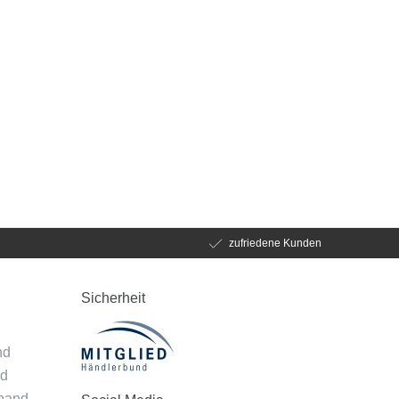
zufriedene Kunden
Sicherheit
d
nd
nd
mband