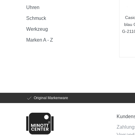
Uhren
Casi
Schmuck
blau 
Werkzeug
G-211
Marken A - Z
Original Markenware
Kundens
Zahlung
Versanda