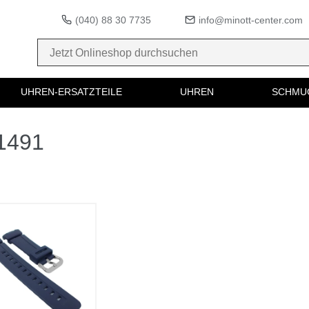
(040) 88 30 7735
info@minott-center.com
UHREN-ERSATZTEILE
UHREN
SCHMU
01491