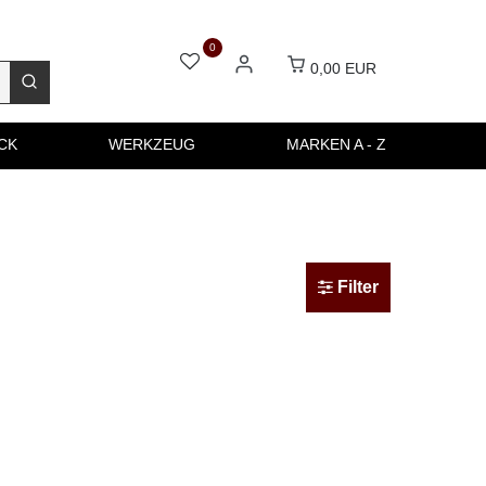
0
0,00 EUR
CK
WERKZEUG
MARKEN A - Z
Filter