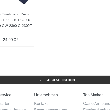
o Ersatzband Resin
G-100 G-101 G-200
0 GW-2300 G-2300F
24,99 € *
1 Monat Widerrufsrecht
ervice
Unternehmen
Top Marken
sarten
Kontakt
Casio Armban
rten & -kosten
Batterieentsorgung
Festina Armba