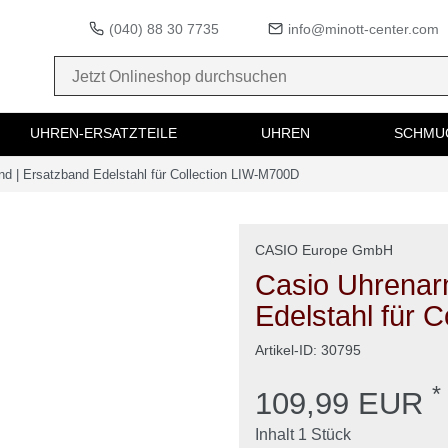
(040) 88 30 7735
info@minott-center.com
UHREN-ERSATZTEILE
UHREN
SCHMU
d | Ersatzband Edelstahl für Collection LIW-M700D
CASIO Europe GmbH
Casio Uhrenar
Edelstahl für 
Artikel-ID:
30795
*
109,99 EUR
Inhalt
1
Stück