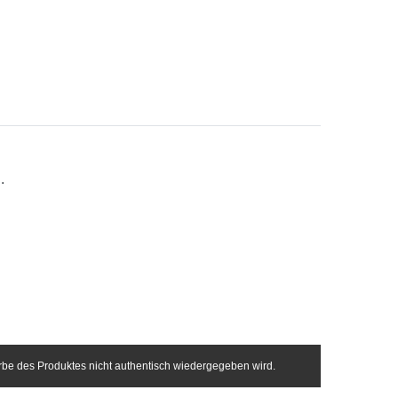
.
arbe des Produktes nicht authentisch wiedergegeben wird.