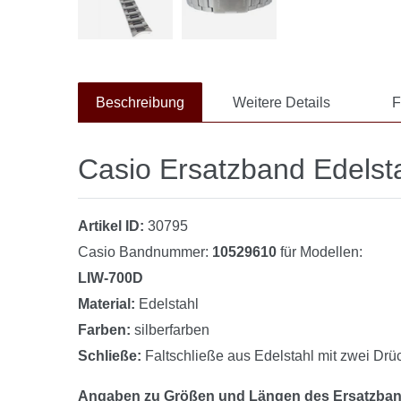
Beschreibung
Weitere Details
F
Casio Ersatzband Edelst
Artikel ID:
30795
Casio Bandnummer:
10529610
für Modellen:
LIW-700D
Material:
Edelstahl
Farben:
silberfarben
Schließe:
Faltschließe aus Edelstahl mit zwei Drü
Angaben zu Größen und Längen des Ersatzban