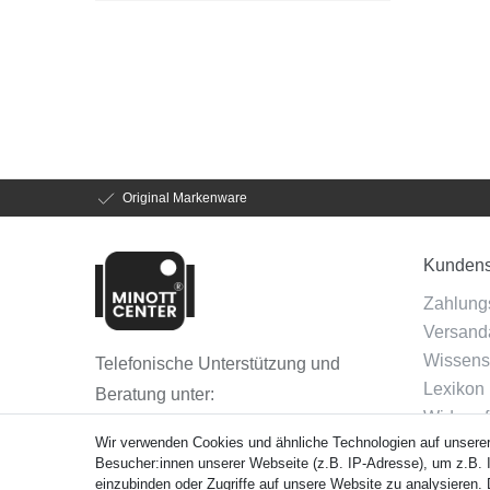
Original Markenware
Kundens
Zahlung
Versanda
Wissens
Telefonische Unterstützung und
Lexikon
Beratung unter:
Widerruf
(040) 88 30 7735
Wir verwenden Cookies und ähnliche Technologien auf unsere
Vertra
Besucher:innen unserer Webseite (z.B. IP-Adresse), um z.B. I
Montag - Freitag: 08.00 - 16.00 Uhr
einzubinden oder Zugriffe auf unsere Website zu analysieren. D