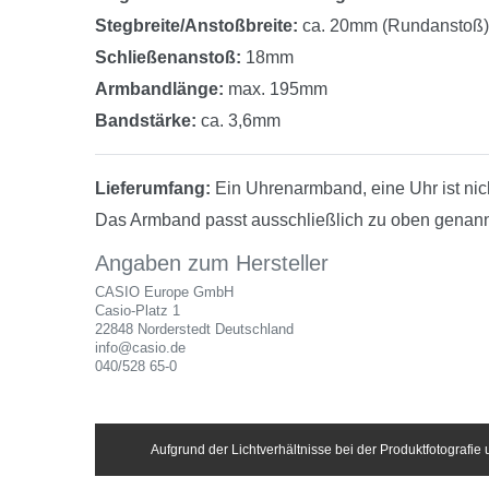
Stegbreite/Anstoßbreite:
ca. 20mm (Rundanstoß)
Schließenanstoß:
18mm
Armbandlänge:
max. 195mm
Bandstärke:
ca. 3,6mm
Lieferumfang:
Ein Uhrenarmband, eine Uhr ist nich
Das Armband passt ausschließlich zu oben genannt
Angaben zum Hersteller
CASIO Europe GmbH
Casio-Platz
1
22848
Norderstedt
Deutschland
info@casio.de
040/528 65-0
Aufgrund der Lichtverhältnisse bei der Produktfotografi