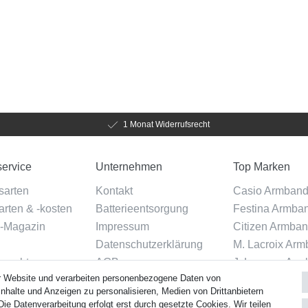
1 Monat Widerrufsrecht
ervice
Unternehmen
Top Marken
sarten
Kontakt
Casio Armban
rten & -kosten
Batterieentsorgung
Festina Armba
-Magazin
Impressum
Citizen Armba
Datenschutzerklärung
M. Lacroix Ar
srecht
AGB
J. Lemans Arm
r Website und verarbeiten personenbezogene Daten von
Über uns
Uhrenarmbänder
g widerrufen
nhalte und Anzeigen zu personalisieren, Medien von Drittanbietern
ie Datenverarbeitung erfolgt erst durch gesetzte Cookies. Wir teilen