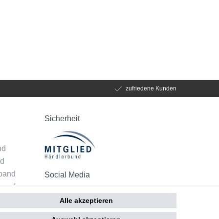
zufriedene Kunden
Sicherheit
d
nd
nd
mband
Social Media
band
 - Alle
Alle akzeptieren