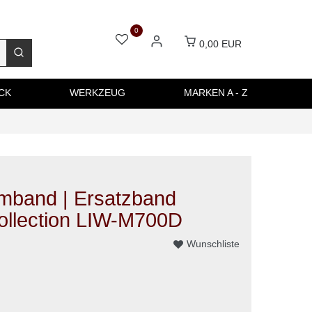
0
0,00 EUR
CK
WERKZEUG
MARKEN A - Z
mband | Ersatzband
Collection LIW-M700D
Wunschliste