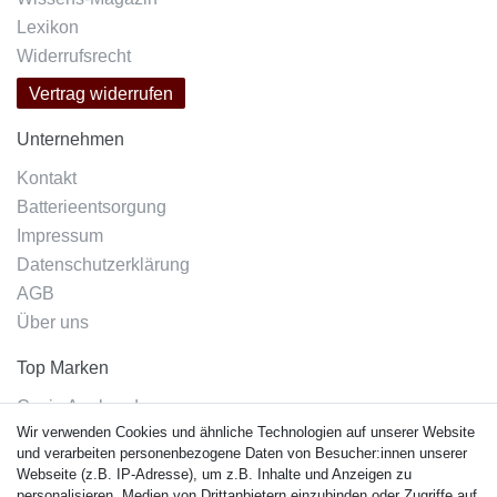
Lexikon
Widerrufsrecht
Vertrag widerrufen
Unternehmen
Kontakt
Batterieentsorgung
Impressum
Datenschutzerklärung
AGB
Über uns
Top Marken
Casio Armband
Wir verwenden Cookies und ähnliche Technologien auf unserer Website
Festina Armband
und verarbeiten personenbezogene Daten von Besucher:innen unserer
Citizen Armband
Webseite (z.B. IP-Adresse), um z.B. Inhalte und Anzeigen zu
M. Lacroix Armband
personalisieren, Medien von Drittanbietern einzubinden oder Zugriffe auf