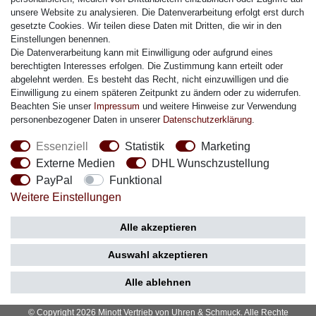
unsere Website zu analysieren. Die Datenverarbeitung erfolgt erst durch
J. Lemans Armband
gesetzte Cookies. Wir teilen diese Daten mit Dritten, die wir in den
Uhrenarmbänder - Alle
Einstellungen benennen.
Die Datenverarbeitung kann mit Einwilligung oder aufgrund eines
Sicherheit
berechtigten Interesses erfolgen. Die Zustimmung kann erteilt oder
abgelehnt werden. Es besteht das Recht, nicht einzuwilligen und die
Einwilligung zu einem späteren Zeitpunkt zu ändern oder zu widerrufen.
Beachten Sie unser
Impressum
und weitere Hinweise zur Verwendung
personenbezogener Daten in unserer
Daten­schutz­erklärung
.
Social Media
Essenziell
Statistik
Marketing
Externe Medien
DHL Wunschzustellung
PayPal
Funktional
Weitere Einstellungen
Zahlung
Versand
Alle akzeptieren
Auswahl akzeptieren
Alle ablehnen
© Copyright 2026 Minott Vertrieb von Uhren & Schmuck. Alle Rechte